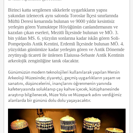
Birinci katta sergilenen sikkelerle uygarlıkların yapısı
yakından izlenecek aynı salonda Toroslar İlçesi sınırlarında
Müftü Deresi kenarında bulunan ve 9000 yıldır kesintisiz
yerleşim gören Yumuktepe Höyüğünün canlandırmasını ve
kazıdan çıkan eserleri, Mezitli İlçesinde bulunan ve MÖ. 3.
bin yıldan MS. 6. yüzyılın sonlarına kadar iskân gören Soli-
Pompeipolis Antik Kentini, Erdemli İlçesinde bulunan MÖ. 4.
yüzyıldan günümüze kadar yerleşim gören ve Antik Dönemde
zeytinyağı ticareti ile ünlenen Elaiussa-Sebaste Antik Kentinin
arkeolojik zenginliğine tanık olacaktır.
Günümüzün modern teknolojileri kullanılarak yapılan Mersin
Arkeoloji Müzesinde; ziyaretçi, geçmiş uygarlıkların yaşam ve
sanatını, düşüncelerini, inançlarını öğrenmenin yanında
kafeteryasında soluklanıp çay kahve içecek, kütüphanesinde
araştırıp bilgilenecek, Müze Yolu ve Müzepark adını verdiğimiz
alanlarda bir gününü dolu dolu yaşayacaktır.