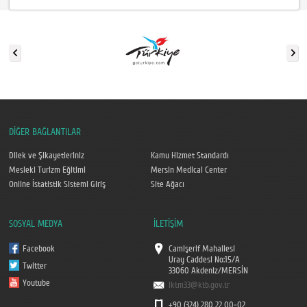
DİĞER BAĞLANTILAR
Dilek ve Şikayetleriniz
Kamu Hizmet Standardı
Mesleki Turizm Eğitimi
Mersin Medical Center
Online İstatistik Sistemi Giriş
Site Ağacı
SOSYAL MEDYA
İLETİŞİM
Facebook
Camişerif Mahallesi
Uray Caddesi No:15/A
Twitter
33060 Akdeniz/MERSİN
Youtube
iktm33@ktb.gov.tr
+90 (324) 280 22 00-02