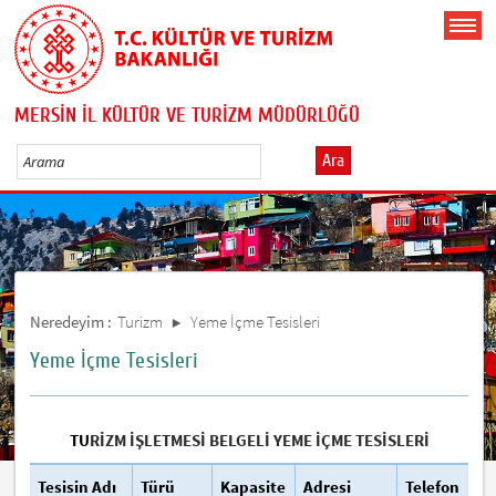
MERSİN İL KÜLTÜR VE TURİZM MÜDÜRLÜĞÜ
Ara
Neredeyim :
Turizm
Yeme İçme Tesisleri
Yeme İçme Tesisleri
TU
RİZM İŞLETMESİ BELGELİ YEME İÇME TESİSLERİ
Tesisin Adı
Türü
Kapasite
Adresi
Telefon