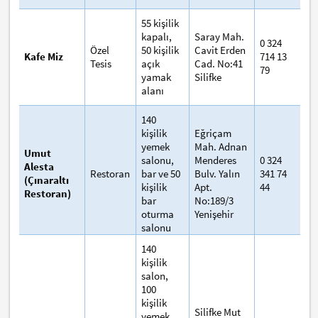
55 kişilik
kapalı,
Saray Mah.
0 324
Özel
50 kişilik
Cavit Erden
Kafe Miz
714 13
Tesis
açık
Cad. No:41
79
yamak
Silifke
alanı
140
kişilik
Eğriçam
yemek
Mah. Adnan
Umut
salonu,
Menderes
0 324
Alesta
Restoran
bar ve 50
Bulv. Yalın
341 74
(Çınaraltı
kişilik
Apt.
44
Restoran)
bar
No:189/3
oturma
Yenişehir
salonu
140
kişilik
salon,
100
kişilik
Silifke Mut
yemek