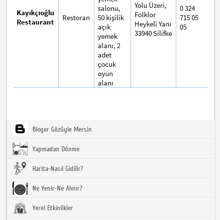
Yolu Üzeri,
salonu,
0
324
Kayıkçıoğlu
Folklor
Restoran
50 kişilik
715 05
Restaurant
Heykeli Yanı
açık
05
33940 Silifke
yemek
alanı, 2
adet
çocuk
oyun
alanı
Bloger Gözüyle Mersin
Yapmadan Dönme
Harita-Nasıl Gidilir?
Ne Yenir-Ne Alınır?
Yerel Etkinlikler