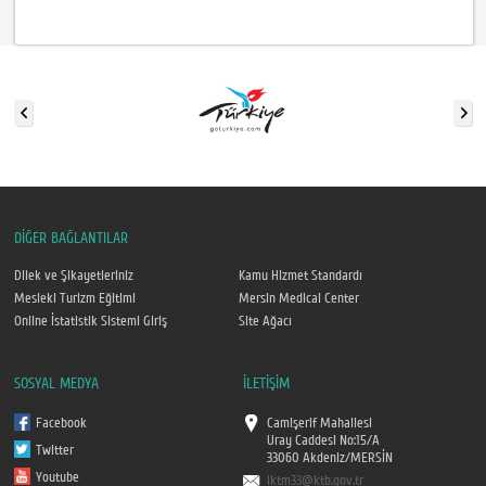
DİĞER BAĞLANTILAR
Dilek ve Şikayetleriniz
Kamu Hizmet Standardı
Mesleki Turizm Eğitimi
Mersin Medical Center
Online İstatistik Sistemi Giriş
Site Ağacı
SOSYAL MEDYA
İLETİŞİM
Facebook
Camişerif Mahallesi
Uray Caddesi No:15/A
Twitter
33060 Akdeniz/MERSİN
Youtube
iktm33@ktb.gov.tr