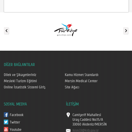
DİĞER BAĞLANTILAR
Dilek ve Şikayetleriniz
Kamu Hizmet Standardı
Mesleki Turizm Eğitimi
Mersin Medical Center
Online İstatistik Sistemi Giriş
Site Ağacı
SOSYAL MEDYA
İLETİŞİM
Facebook
Camişerif Mahallesi
Uray Caddesi No:15/A
Twitter
33060 Akdeniz/MERSİN
Youtube
iktm33@ktb.gov.tr