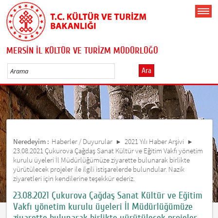
MERSİN İL KÜLTÜR VE TURİZM MÜDÜRLÜĞÜ
Ara
Neredeyim :
Haberler / Duyurular
2021 Yılı Haber Arşivi
23.08.2021 Çukurova Çağdaş Sanat Kültür ve Eğitim Vakfı yönetim
kurulu üyeleri İl Müdürlüğümüze ziyarette bulunarak birlikte
yürütülecek projeler ile ilgili istişarelerde bulundular. Nazik
ziyaretleri için kendilerine teşekkür ederiz.
23.08.2021 Çukurova Çağdaş Sanat Kültür ve Eğitim
Vakfı yönetim kurulu üyeleri İl Müdürlüğümüze
ziyarette bulunarak birlikte yürütülecek projeler