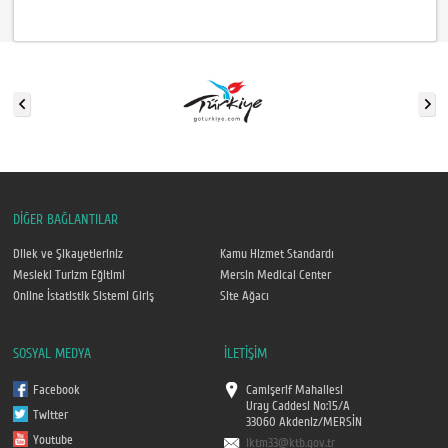
DİĞER BAĞLANTILAR
Dilek ve Şikayetleriniz
Kamu Hizmet Standardı
Mesleki Turizm Eğitimi
Mersin Medical Center
Online İstatistik Sistemi Giriş
Site Ağacı
SOSYAL MEDYA
İLETİŞİM
Facebook
Camişerif Mahallesi
Uray Caddesi No:15/A
Twitter
33060 Akdeniz/MERSİN
Youtube
iktm33@ktb.gov.tr