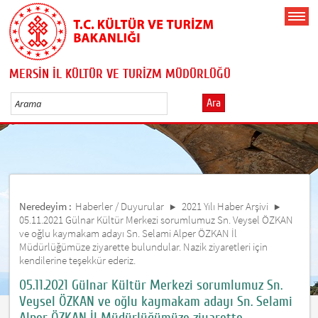
MERSİN İL KÜLTÜR VE TURİZM MÜDÜRLÜĞÜ
Ara
Neredeyim :
Haberler / Duyurular
2021 Yılı Haber Arşivi
05.11.2021 Gülnar Kültür Merkezi sorumlumuz Sn. Veysel ÖZKAN
ve oğlu kaymakam adayı Sn. Selami Alper ÖZKAN İl
Müdürlüğümüze ziyarette bulundular. Nazik ziyaretleri için
kendilerine teşekkür ederiz.
05.11.2021 Gülnar Kültür Merkezi sorumlumuz Sn.
Veysel ÖZKAN ve oğlu kaymakam adayı Sn. Selami
Alper ÖZKAN İl Müdürlüğümüze ziyarette