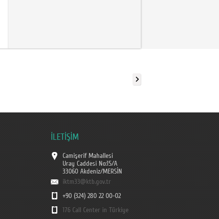
İLETİŞİM
Camişerif Mahallesi
Uray Caddesi No:15/A
33060 Akdeniz/MERSİN
iktm33@ktb.gov.tr
+90 (324) 280 22 00-02
176 Call Center in Türkiye