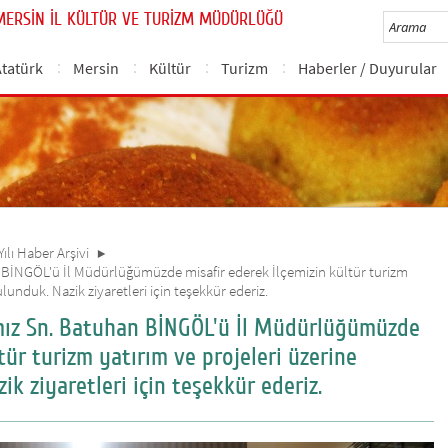
MERSİN İL KÜLTÜR VE TURİZM MÜDÜRLÜĞÜ
Atatürk
Mersin
Kültür
Turizm
Haberler / Duyurular
Yılı Haber Arşivi
İNGÖL'ü İl Müdürlüğümüzde misafir ederek İlçemizin kültür turizm
lunduk. Nazik ziyaretleri için teşekkür ederiz.
ız Sn. Batuhan BİNGÖL'ü İl Müdürlüğümüzde
tür turizm yatırım ve projeleri üzerine
k ziyaretleri için teşekkür ederiz.