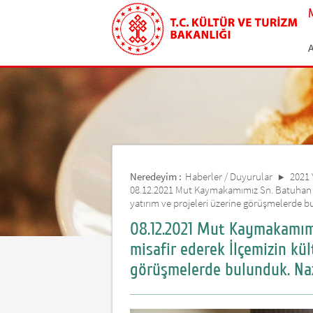
Neredeyim :
Haberler / Duyurular
2021 
08.12.2021 Mut Kaymakamımız Sn. Batuhan B
yatırım ve projeleri üzerine görüşmelerde bu
08.12.2021 Mut Kaymakamım
misafir ederek İlçemizin kül
görüşmelerde bulunduk. Nazi