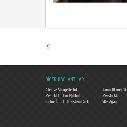
DİĞER BAĞLANTILAR
Dilek ve Şikayetleriniz
Kamu Hizmet St
Mesleki Turizm Eğitimi
Mersin Medical 
Online İstatistik Sistemi Giriş
Site Ağacı